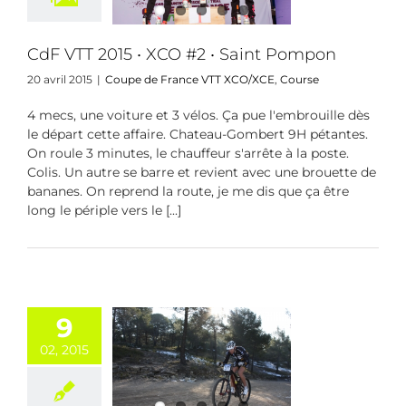
 de France VTT
/XCE
Course
CdF VTT 2015 • XCO #2 • Saint Pompon
20 avril 2015
|
Coupe de France VTT XCO/XCE
,
Course
4 mecs, une voiture et 3 vélos. Ça pue l'embrouille dès
le départ cette affaire. Chateau-Gombert 9H pétantes.
On roule 3 minutes, le chauffeur s'arrête à la poste.
Colis. Un autre se barre et revient avec une brouette de
bananes. On reprend la route, je me dis que ça être
long le périple vers le [...]
9
llenge de
02, 2015
nce VTT #1 :
rrot win !