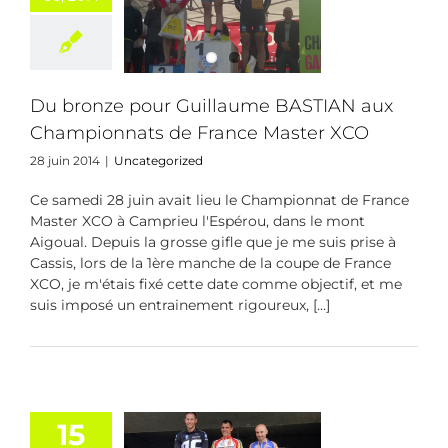
STIAN aux
pionnats de
e Master XCO
categorized
Du bronze pour Guillaume BASTIAN aux
Championnats de France Master XCO
28 juin 2014
|
Uncategorized
Ce samedi 28 juin avait lieu le Championnat de France
Master XCO à Camprieu l'Espérou, dans le mont
Aigoual. Depuis la grosse gifle que je me suis prise à
Cassis, lors de la 1ère manche de la coupe de France
XCO, je m'étais fixé cette date comme objectif, et me
suis imposé un entrainement rigoureux, [...]
15