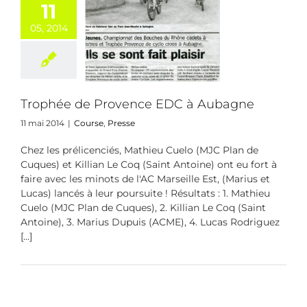
11
05, 2014
ophée de
ence EDC à
ubagne
urse
Presse
Trophée de Provence EDC à Aubagne
11 mai 2014
|
Course
,
Presse
Chez les prélicenciés, Mathieu Cuelo (MJC Plan de
Cuques) et Killian Le Coq (Saint Antoine) ont eu fort à
faire avec les minots de l'AC Marseille Est, (Marius et
Lucas) lancés à leur poursuite ! Résultats : 1. Mathieu
Cuelo (MJC Plan de Cuques), 2. Killian Le Coq (Saint
Antoine), 3. Marius Dupuis (ACME), 4. Lucas Rodriguez
[...]