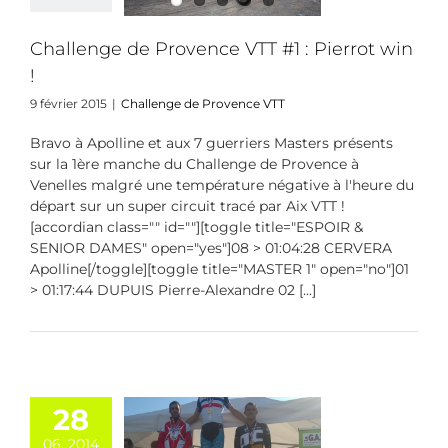
nge de Provence
VTT
Challenge de Provence VTT #1 : Pierrot win
!
9 février 2015
|
Challenge de Provence VTT
Bravo à Apolline et aux 7 guerriers Masters présents
sur la 1ère manche du Challenge de Provence à
Venelles malgré une température négative à l'heure du
départ sur un super circuit tracé par Aix VTT !
[accordian class="" id=""][toggle title="ESPOIR &
SENIOR DAMES" open="yes"]08 > 01:04:28 CERVERA
Apolline[/toggle][toggle title="MASTER 1" open="no"]01
> 01:17:44 DUPUIS Pierre-Alexandre 02 [...]
28
ronze pour
06, 2014
uillaume