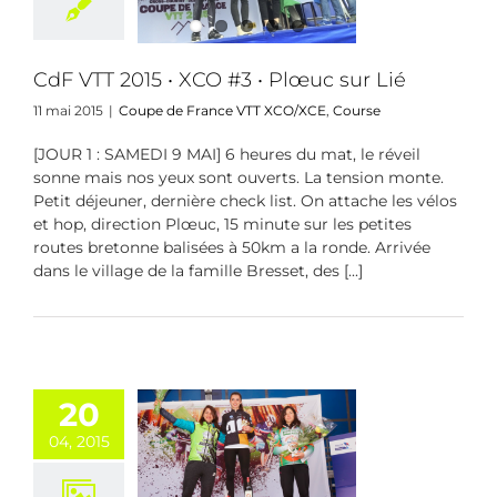
 de France VTT
/XCE
Course
CdF VTT 2015 • XCO #3 • Plœuc sur Lié
11 mai 2015
|
Coupe de France VTT XCO/XCE
,
Course
[JOUR 1 : SAMEDI 9 MAI] 6 heures du mat, le réveil
sonne mais nos yeux sont ouverts. La tension monte.
Petit déjeuner, dernière check list. On attache les vélos
et hop, direction Plœuc, 15 minute sur les petites
routes bretonne balisées à 50km a la ronde. Arrivée
dans le village de la famille Bresset, des [...]
20
04, 2015
TT 2015 • XCO
Saint Pompon