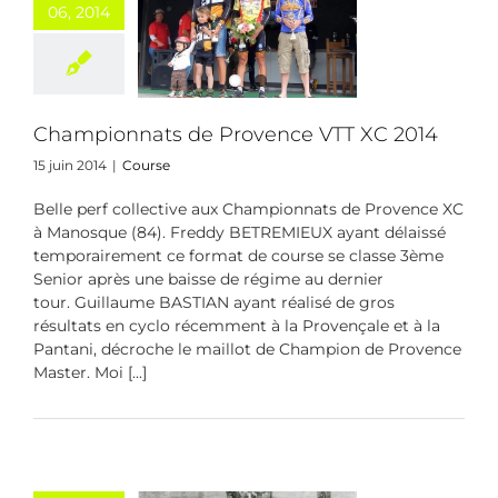
06, 2014
pionnats de
ence VTT XC
2014
Course
Championnats de Provence VTT XC 2014
15 juin 2014
|
Course
Belle perf collective aux Championnats de Provence XC
à Manosque (84). Freddy BETREMIEUX ayant délaissé
temporairement ce format de course se classe 3ème
Senior après une baisse de régime au dernier
tour. Guillaume BASTIAN ayant réalisé de gros
résultats en cyclo récemment à la Provençale et à la
Pantani, décroche le maillot de Champion de Provence
Master. Moi [...]