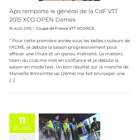
 de France VTT
XCO/XCE
Apo remporte le général de la CdF VTT
2015 XCO OPEN Dames
16 août 2015
|
Coupe de France VTT XCO/XCE
“ Pour cette première année sous les belles couleurs de
l'ACME, je débute la saison progressivement pour
effacer une chute et un genou maltraité. La masters
team du club me met en confiance et je débute la
saison en mode test. Un bon résultat sur la manche de
Marseille #mrsmtbcup (2ème) me fait envisager une
[...]
11
05, 2015
TT 2015 • XCO
Plœuc sur Lié