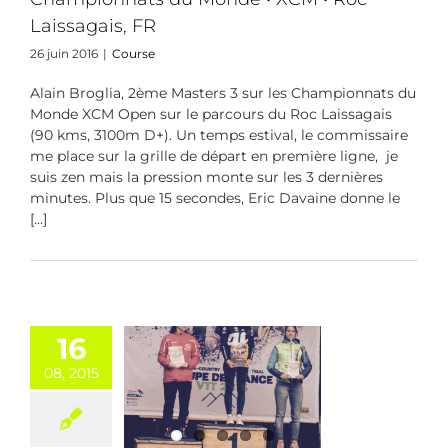
Laissagais, FR
26 juin 2016
|
Course
Alain Broglia, 2ème Masters 3 sur les Championnats du
Monde XCM Open sur le parcours du Roc Laissagais
(90 kms, 3100m D+). Un temps estival, le commissaire
me place sur la grille de départ en première ligne, je
suis zen mais la pression monte sur les 3 dernières
minutes. Plus que 15 secondes, Eric Davaine donne le
[...]
16
remporte le
08, 2015
al de la CdF
 2015 XCO
EN Dames