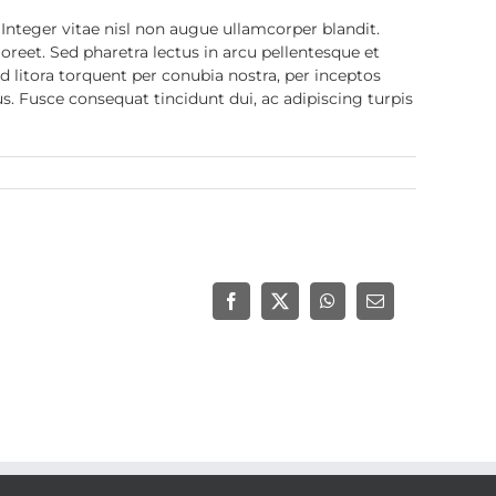
teger vitae nisl non augue ullamcorper blandit.
oreet. Sed pharetra lectus in arcu pellentesque et
d litora torquent per conubia nostra, per inceptos
s. Fusce consequat tincidunt dui, ac adipiscing turpis
Facebook
X
WhatsApp
Email