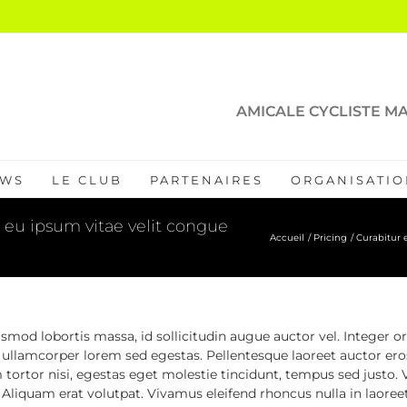
AMICALE CYCLISTE MA
WS
LE CLUB
PARTENAIRES
ORGANISATIO
s eu ipsum vitae velit congue
Accueil
Pricing
Curabitur e
smod lobortis massa, id sollicitudin augue auctor vel. Integer or
 ullamcorper lorem sed egestas. Pellentesque laoreet auctor ero
m tortor nisi, egestas eget molestie tincidunt, tempus sed justo.
. Aliquam erat volutpat. Vivamus eleifend rhoncus nulla in laoreet