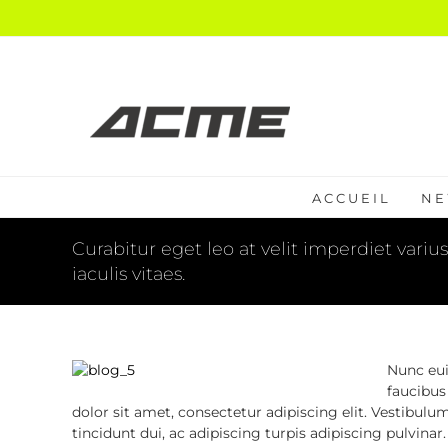
Passer
au
contenu
ACCUEIL
NE
Curabitur eget leo at velit imperdiet variu
iaculis vitaes.
Nunc eui
faucibus
dolor sit amet, consectetur adipiscing elit. Vestibulu
tincidunt dui, ac adipiscing turpis adipiscing pulvinar