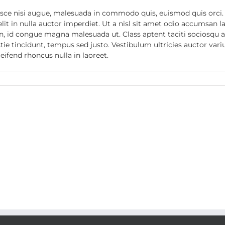
 nisi augue, malesuada in commodo quis, euismod quis orci. In
it in nulla auctor imperdiet. Ut a nisl sit amet odio accumsan la
en, id congue magna malesuada ut. Class aptent taciti sociosqu a
e tincidunt, tempus sed justo. Vestibulum ultricies auctor variu
eifend rhoncus nulla in laoreet.