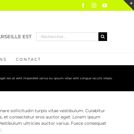
Facebook
Instagram
YouTube
Rechercher:
RSEILLE EST
NS
CONTACT
get leo at velit imperdiet varius eu ipsum vitae velit congue iaculis vitaes.
nare sollicitudin turpis vitae vestibulum. Curabitur
s, et consectetur eros auctor eget. Lorem ipsum
 Vestibulum ultricies auctor varius. Fusce consequat
.